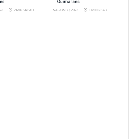
es
Guimarães
26
2 MINS READ
6 AGOSTO, 2026
1 MIN READ