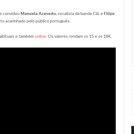
e convidou
Manuela Azevedo
, vocalista da banda Clã, e
Filipe
uito acarinhado pelo público português.
habituais e também
online
. Os valores rondam os 15 e os 18€.