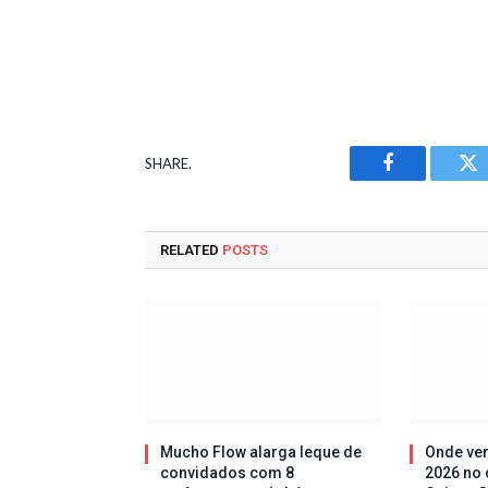
SHARE.
Facebook
Tw
RELATED
POSTS
Mucho Flow alarga leque de
Onde ver
convidados com 8
2026 no 