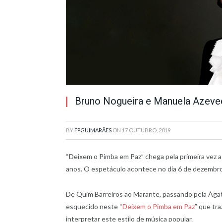
Bruno Nogueira e Manuela Azeved
BY
FPGUIMARÃES
ON
17 OUTUBRO, 2019
“Deixem o Pimba em Paz” chega pela primeira vez a
anos. O espetáculo acontece no dia 6 de dezembro
De Quim Barreiros ao Marante, passando pela Ágat
esquecido neste “
Deixem o Pimba em Paz
” que tr
interpretar este estilo de música popular.