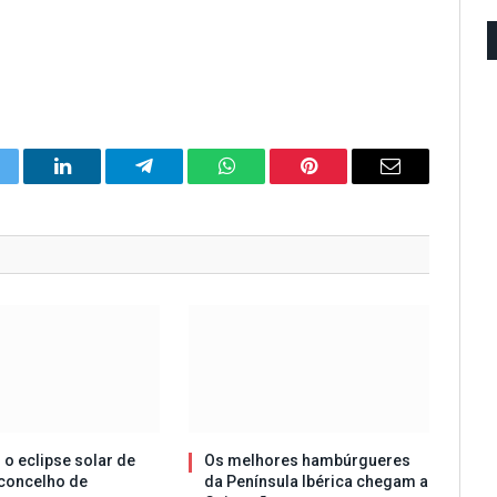
itter
LinkedIn
Telegram
WhatsApp
Pinterest
Email
 o eclipse solar de
Os melhores hambúrgueres
concelho de
da Península Ibérica chegam a