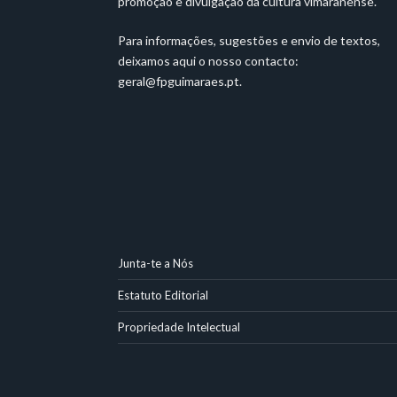
promoção e divulgação da cultura vimaranense.
Para informações, sugestões e envio de textos,
deixamos aqui o nosso contacto:
geral@fpguimaraes.pt
.
Junta-te a Nós
Estatuto Editorial
Propriedade Intelectual