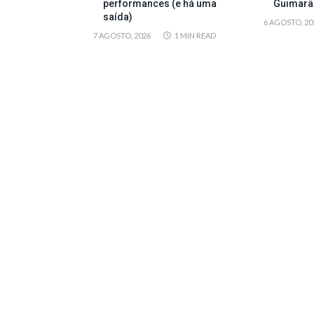
performances (e há uma
Guimarã
saída)
6 AGOSTO, 20
7 AGOSTO, 2026
1 MIN READ