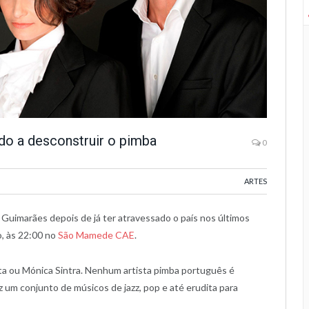
o a desconstruir o pimba
0
ARTES
 Guimarães depois de já ter atravessado o país nos últimos
, às 22:00 no
São Mamede CAE
.
a ou Mónica Sintra. Nenhum artista pimba português é
az um conjunto de músicos de jazz, pop e até erudita para