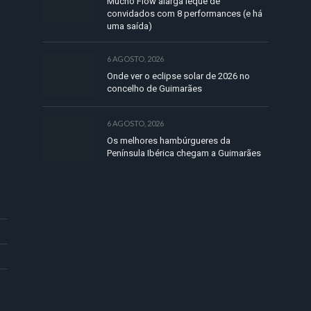
Mucho Flow alarga leque de
convidados com 8 performances (e há
uma saída)
6 AGOSTO, 2026
Onde ver o eclipse solar de 2026 no
concelho de Guimarães
6 AGOSTO, 2026
Os melhores hambúrgueres da
Península Ibérica chegam a Guimarães