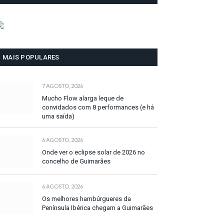
MAIS POPULARES
7 AGOSTO, 2026
Mucho Flow alarga leque de
convidados com 8 performances (e há
uma saída)
6 AGOSTO, 2026
Onde ver o eclipse solar de 2026 no
concelho de Guimarães
6 AGOSTO, 2026
Os melhores hambúrgueres da
Península Ibérica chegam a Guimarães