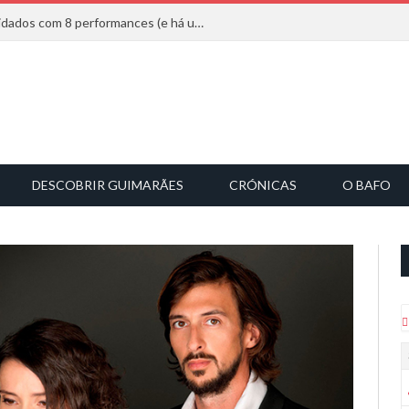
Mucho Flow alarga leque de convidados com 8 performances (e há uma saída)
DESCOBRIR GUIMARÃES
CRÓNICAS
O BAFO