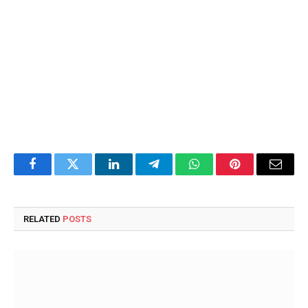
Facebook
Twitter
LinkedIn
Telegram
WhatsApp
Pinterest
Email
RELATED
POSTS