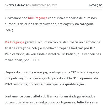
BY
FPGUIMARÃES
ON
28 NOVEMBRO, 2020
INOVAÇÃO
O vimaranense
Rui Bragança
conquista a medalha de ouro nos
europeus de clubes de taekwondo, em Zagreb, na categoria
-58kg.
Rui Bragança
garantiu o ouro na capital da Croácia ao derrotar na
final da categoria -58kg o
moldavo Stepan Dmitrov, por 8-6
.
Pelo caminho, deixou ainda o israelita Ori Patishi, que venceu nas
meias-finais, por 30-10.
Depois do nono lugar nos jogos olímpicos de 2016, Rui Bragança
luta pela segunda presença olímpica dias
30 e 31 de janeiro de
2021, em Sófia, no torneio europeu de qualificação.
Juntamente com o atleta do Benfica foram ainda galardoados
outros dois atletas de taekwondo portugueses.
Júlio Ferreira