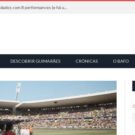
Mucho Flow alarga leque de convidados com 8 performances (e há uma saída)
DESCOBRIR GUIMARÃES
CRÓNICAS
O BAFO