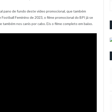
pal pano de fundo deste vídeo promocional, que também
 Football Feminino de 2023, o filme promocional do BPI já se
o e também nos canis por cabo. Eis o filme completo em baixo.