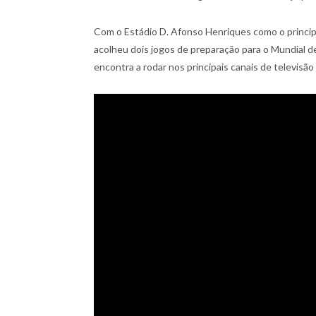
Com o Estádio D. Afonso Henriques como o princi
acolheu dois jogos de preparação para o Mundial de
encontra a rodar nos principais canais de televisã