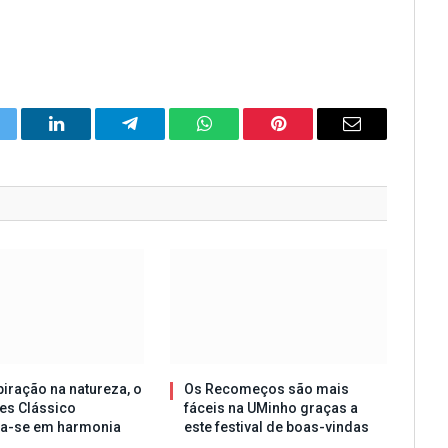
itter
LinkedIn
Telegram
WhatsApp
Pinterest
Email
iração na natureza, o
Os Recomeços são mais
es Clássico
fáceis na UMinho graças a
ta-se em harmonia
este festival de boas-vindas