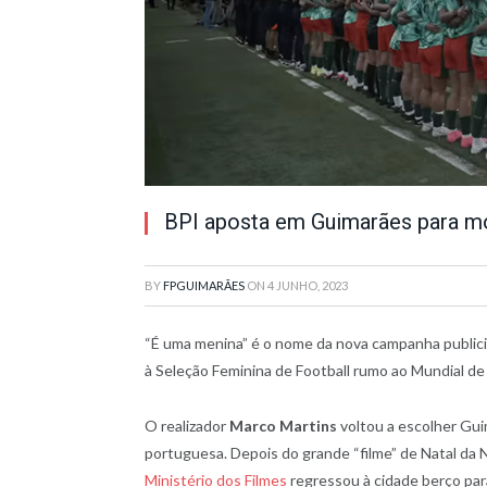
BPI aposta em Guimarães para mo
BY
FPGUIMARÃES
ON
4 JUNHO, 2023
“É uma menina” é o nome da nova campanha publici
à Seleção Feminina de Football rumo ao Mundial de
O realizador
Marco Martins
voltou a escolher Gui
portuguesa. Depois do grande “filme” de Natal da
Ministério dos Filmes
regressou à cidade berço para