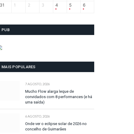
31
1
2
3
4
5
6
PUB
MAIS POPULARES
7 AGOSTO, 2026
Mucho Flow alarga leque de
convidados com 8 performances (e há
uma saída)
6 AGOSTO, 2026
Onde ver o eclipse solar de 2026 no
concelho de Guimarães