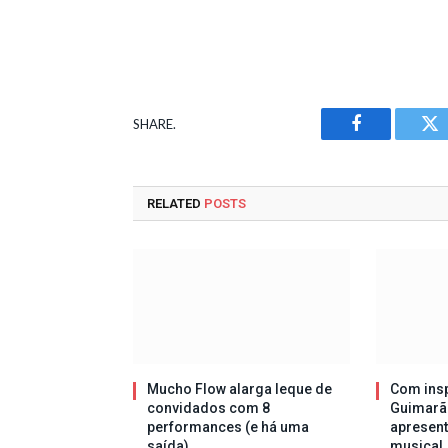
SHARE.
Facebook
Tw
RELATED
POSTS
Mucho Flow alarga leque de
Com insp
convidados com 8
Guimarã
performances (e há uma
apresen
saída)
musical