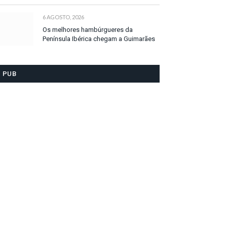
6 AGOSTO, 2026
Os melhores hambúrgueres da
Península Ibérica chegam a Guimarães
PUB