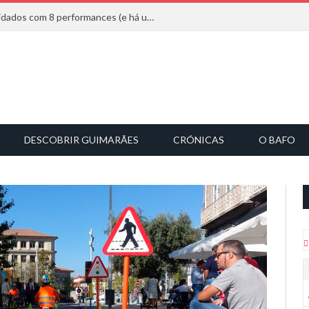
Mucho Flow alarga leque de convidados com 8 performances (e há uma saída)
DESCOBRIR GUIMARÃES
CRÓNICAS
O BAFO