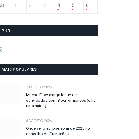
31
1
2
3
4
5
6
PUB
MAIS POPULARES
7 AGOSTO, 2026
Mucho Flow alarga leque de
convidados com 8 performances (e há
uma saída)
6 AGOSTO, 2026
Onde ver o eclipse solar de 2026 no
concelho de Guimarães