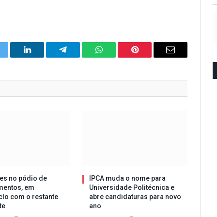
itter
LinkedIn
Telegram
WhatsApp
Pinterest
Email
es no pódio de
IPCA muda o nome para
mentos, em
Universidade Politécnica e
clo com o restante
abre candidaturas para novo
te
ano