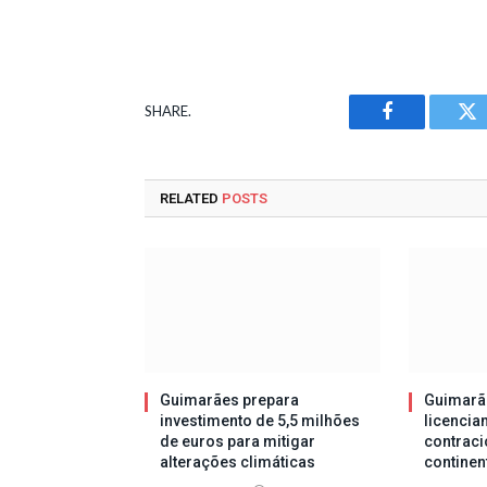
SHARE.
Facebook
Tw
RELATED
POSTS
Guimarães prepara
Guimarã
investimento de 5,5 milhões
licencia
de euros para mitigar
contraci
alterações climáticas
continen