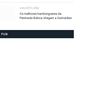
6 AGOSTO, 2026
Os melhores hambúrgueres da
Península Ibérica chegam a Guimarães
PUB