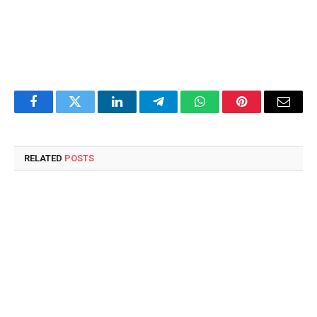
Facebook
Twitter
LinkedIn
Telegram
WhatsApp
Pinterest
Email
RELATED
POSTS