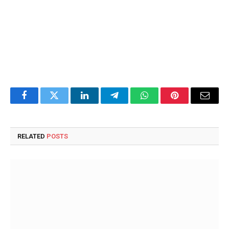
Facebook
Twitter
LinkedIn
Telegram
WhatsApp
Pinterest
Email
RELATED
POSTS