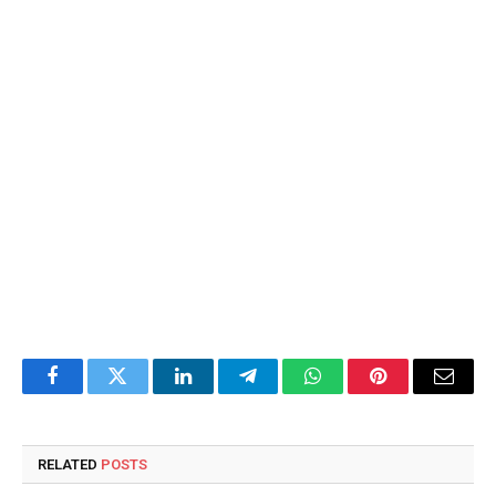
Facebook
Twitter
LinkedIn
Telegram
WhatsApp
Pinterest
Email
RELATED
POSTS