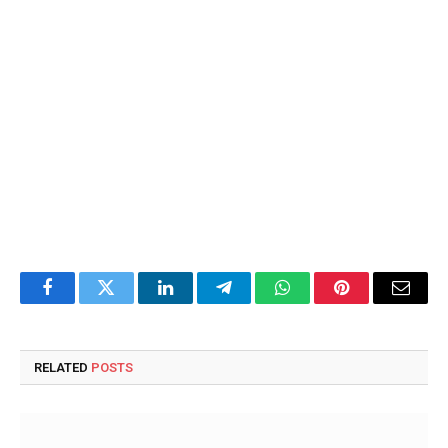
Facebook
Twitter
LinkedIn
Telegram
WhatsApp
Pinterest
Email
RELATED
POSTS