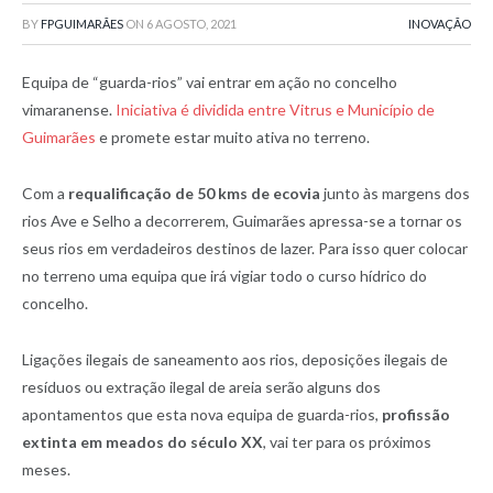
BY
FPGUIMARÃES
ON
6 AGOSTO, 2021
INOVAÇÃO
Equipa de “guarda-rios” vai entrar em ação no concelho
vimaranense.
Iniciativa é dividida entre Vitrus e Município de
Guimarães
e promete estar muito ativa no terreno.
Com a
requalificação de 50 kms de ecovia
junto às margens dos
rios Ave e Selho a decorrerem, Guimarães apressa-se a tornar os
seus rios em verdadeiros destinos de lazer. Para isso quer colocar
no terreno uma equipa que irá vigiar todo o curso hídrico do
concelho.
Ligações ilegais de saneamento aos rios, deposições ilegais de
resíduos ou extração ilegal de areia serão alguns dos
apontamentos que esta nova equipa de guarda-rios,
profissão
extinta em meados do século XX
, vai ter para os próximos
meses.