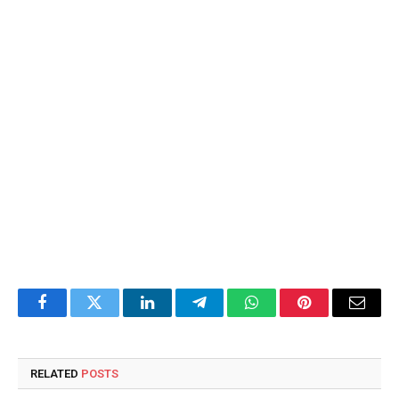
Facebook
Twitter
LinkedIn
Telegram
WhatsApp
Pinterest
Email
RELATED
POSTS