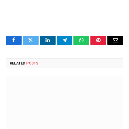
Facebook
Twitter
LinkedIn
Telegram
WhatsApp
Pinterest
Email
RELATED
POSTS