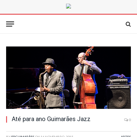
Até para ano Guimarães Jazz
0
BY
FPGUIMARÃES
ON
16 NOVEMBRO, 2015
ARTES