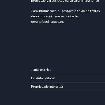
promoção e divulgação da cultura vimaranense.
Para informações, sugestões e envio de textos,
deixamos aqui o nosso contacto:
geral@fpguimaraes.pt
.
Junta-te a Nós
Estatuto Editorial
Propriedade Intelectual