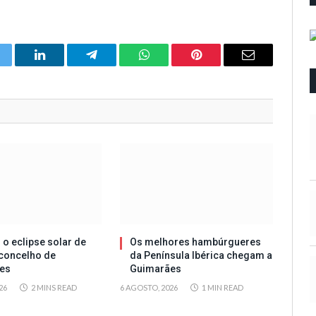
itter
LinkedIn
Telegram
WhatsApp
Pinterest
Email
 o eclipse solar de
Os melhores hambúrgueres
concelho de
da Península Ibérica chegam a
es
Guimarães
26
2 MINS READ
6 AGOSTO, 2026
1 MIN READ