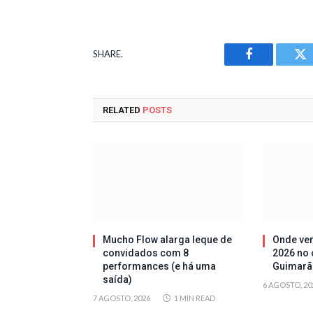
SHARE.
Facebook
Tw
RELATED
POSTS
Mucho Flow alarga leque de
Onde ver
convidados com 8
2026 no 
performances (e há uma
Guimarã
saída)
6 AGOSTO, 20
7 AGOSTO, 2026
1 MIN READ