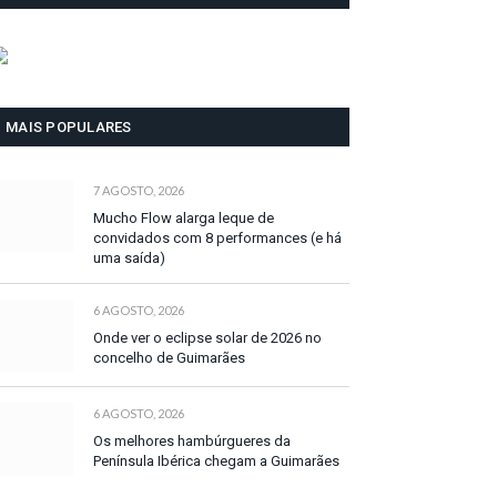
MAIS POPULARES
7 AGOSTO, 2026
Mucho Flow alarga leque de
convidados com 8 performances (e há
uma saída)
6 AGOSTO, 2026
Onde ver o eclipse solar de 2026 no
concelho de Guimarães
6 AGOSTO, 2026
Os melhores hambúrgueres da
Península Ibérica chegam a Guimarães