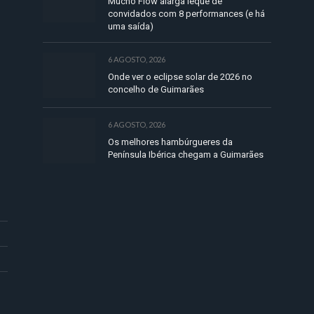
Mucho Flow alarga leque de
convidados com 8 performances (e há
uma saída)
6 AGOSTO, 2026
Onde ver o eclipse solar de 2026 no
concelho de Guimarães
6 AGOSTO, 2026
Os melhores hambúrgueres da
Península Ibérica chegam a Guimarães