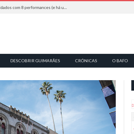
Mucho Flow alarga leque de convidados com 8 performances (e há uma saída)
DESCOBRIR GUIMARÃES
CRÓNICAS
O BAFO