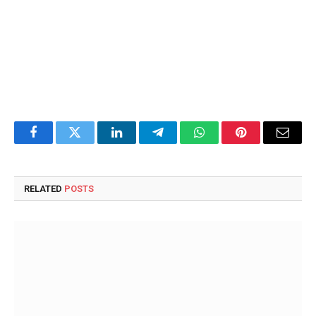
Facebook
Twitter
LinkedIn
Telegram
WhatsApp
Pinterest
Email
RELATED
POSTS