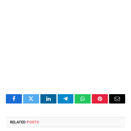
Facebook
Twitter
LinkedIn
Telegram
WhatsApp
Pinterest
Email
RELATED
POSTS