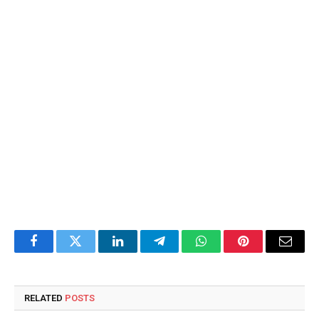
Facebook
Twitter
LinkedIn
Telegram
WhatsApp
Pinterest
Email
RELATED
POSTS