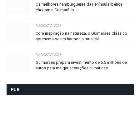
Os melhores hambúrgueres da Península Ibérica
chegam a Guimarães
5 AGOSTO, 2026
Com inspiração na natureza, o Guimarães Clássico
apresenta-se em harmonia musical
5 AGOSTO, 2026
Guimarães prepara investimento de 5,5 milhões de
euros para mitigar alterações climáticas
PUB