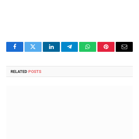
Facebook
Twitter
LinkedIn
Telegram
WhatsApp
Pinterest
Email
RELATED
POSTS