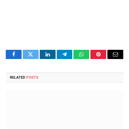
Facebook
Twitter
LinkedIn
Telegram
WhatsApp
Pinterest
Email
RELATED
POSTS