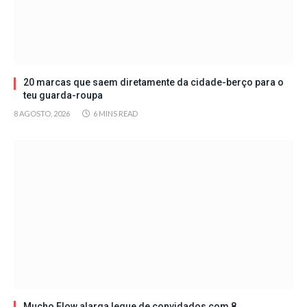
20 marcas que saem diretamente da cidade-berço para o
teu guarda-roupa
8 AGOSTO, 2026
6 MINS READ
Mucho Flow alarga leque de convidados com 8