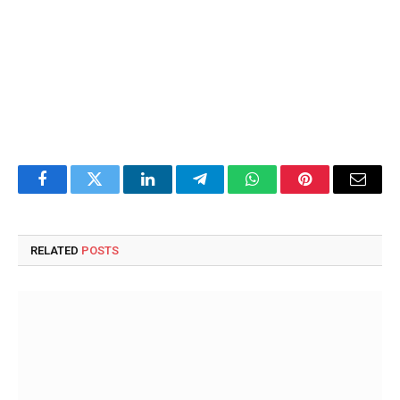
Facebook
Twitter
LinkedIn
Telegram
WhatsApp
Pinterest
Email
RELATED
POSTS