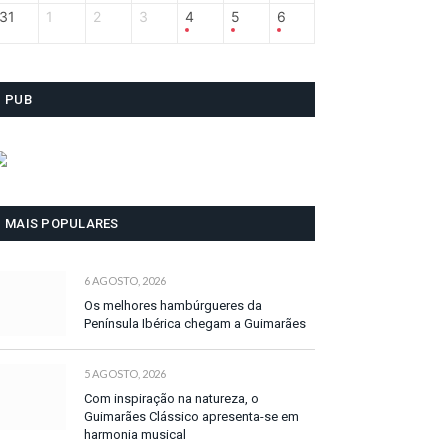
31
1
2
3
4
5
6
PUB
MAIS POPULARES
6 AGOSTO, 2026
Os melhores hambúrgueres da
Península Ibérica chegam a Guimarães
5 AGOSTO, 2026
Com inspiração na natureza, o
Guimarães Clássico apresenta-se em
harmonia musical