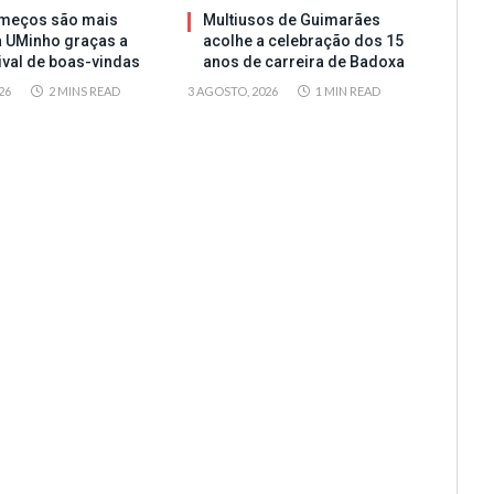
meços são mais
Multiusos de Guimarães
a UMinho graças a
acolhe a celebração dos 15
tival de boas-vindas
anos de carreira de Badoxa
26
2 MINS READ
3 AGOSTO, 2026
1 MIN READ