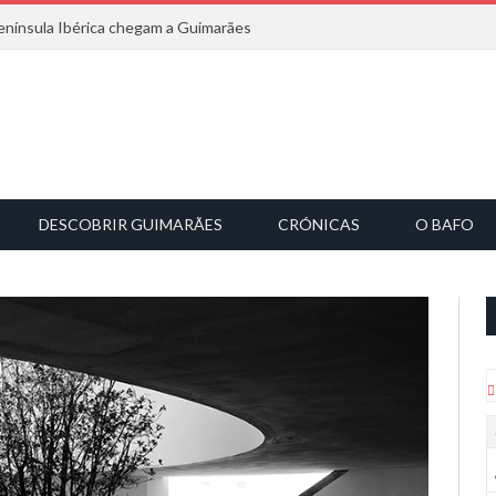
nínsula Ibérica chegam a Guimarães
DESCOBRIR GUIMARÃES
CRÓNICAS
O BAFO