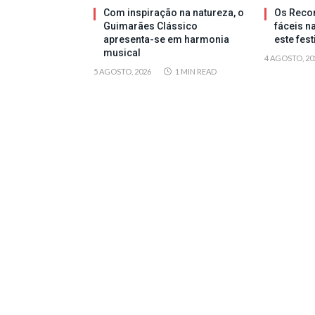
Com inspiração na natureza, o
Os Reco
Guimarães Clássico
fáceis n
apresenta-se em harmonia
este fes
musical
4 AGOSTO, 20
5 AGOSTO, 2026
1 MIN READ