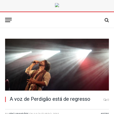
A voz de Perdigão está de regresso
0
BY
FPGUIMARÃES
ON
14 OUTUBRO, 2015
ARTES