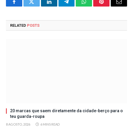
Facebook
Twitter
LinkedIn
Telegram
WhatsApp
Pinterest
Email
RELATED
POSTS
20 marcas que saem diretamente da cidade-berço para o
teu guarda-roupa
8 AGOSTO, 2026
6 MINS READ