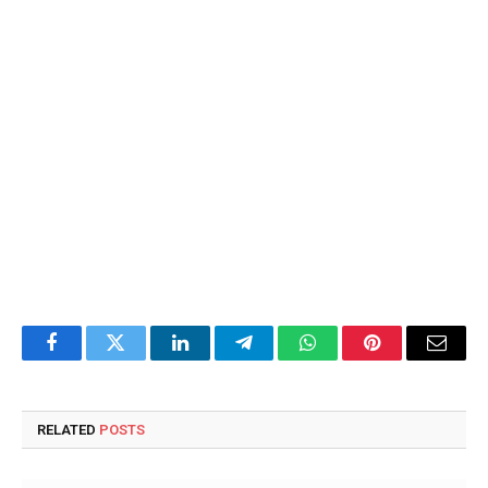
Facebook
Twitter
LinkedIn
Telegram
WhatsApp
Pinterest
Email
RELATED
POSTS