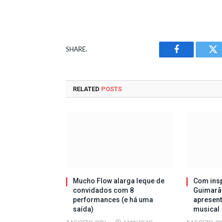
SHARE.
Facebook
Tw
RELATED
POSTS
Mucho Flow alarga leque de
Com insp
convidados com 8
Guimarã
performances (e há uma
apresen
saída)
musical