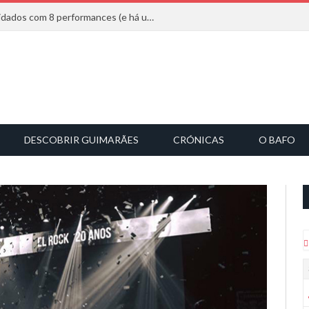
Mucho Flow alarga leque de convidados com 8 performances (e há uma saída)
DESCOBRIR GUIMARÃES
CRÓNICAS
O BAFO