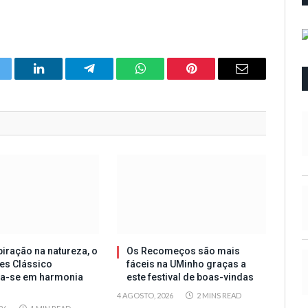
itter
LinkedIn
Telegram
WhatsApp
Pinterest
Email
iração na natureza, o
Os Recomeços são mais
es Clássico
fáceis na UMinho graças a
ta-se em harmonia
este festival de boas-vindas
4 AGOSTO, 2026
2 MINS READ