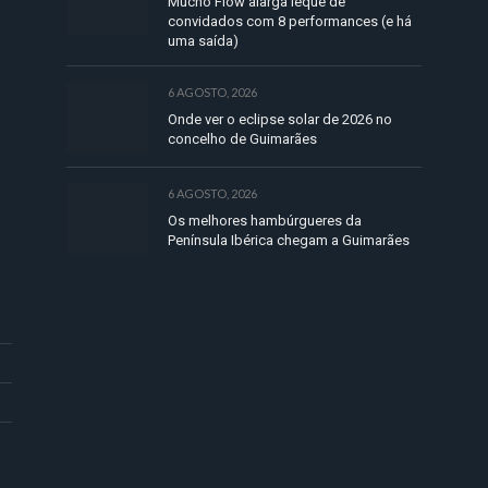
Mucho Flow alarga leque de
convidados com 8 performances (e há
uma saída)
6 AGOSTO, 2026
Onde ver o eclipse solar de 2026 no
concelho de Guimarães
6 AGOSTO, 2026
Os melhores hambúrgueres da
Península Ibérica chegam a Guimarães