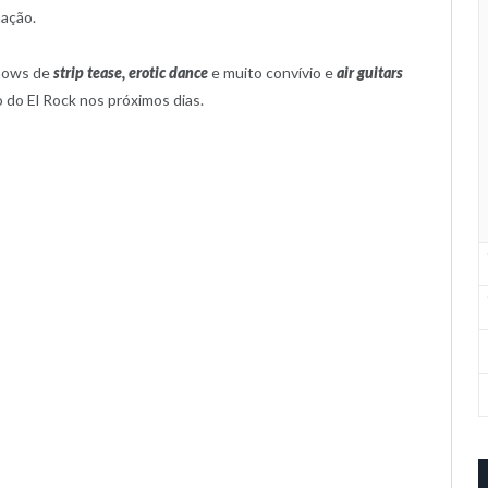
mação.
shows de
strip tease, erotic dance
e muito convívio e
air guitars
o do El Rock nos próximos dias.