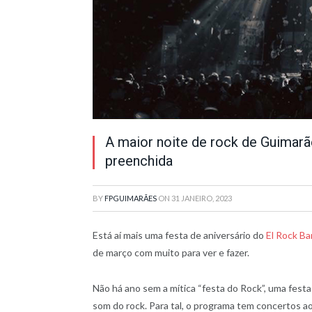
A maior noite de rock de Guimarã
preenchida
BY
FPGUIMARÃES
ON
31 JANEIRO, 2023
Está aí mais uma festa de aniversário do
El Rock Ba
de março com muito para ver e fazer.
Não há ano sem a mítica “festa do Rock”, uma festa 
som do rock. Para tal, o programa tem concertos a