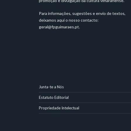
promoção e divulgação da cultura vimaranense.
Para informações, sugestões e envio de textos,
deixamos aqui o nosso contacto:
geral@fpguimaraes.pt
.
Junta-te a Nós
Estatuto Editorial
Propriedade Intelectual