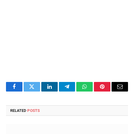
Facebook
Twitter
LinkedIn
Telegram
WhatsApp
Pinterest
Email
RELATED
POSTS