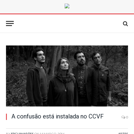
A confusão está instalada no CCVF
0
BY
FPGUIMARÃES
ON
14 MARÇO, 2016
ARTES