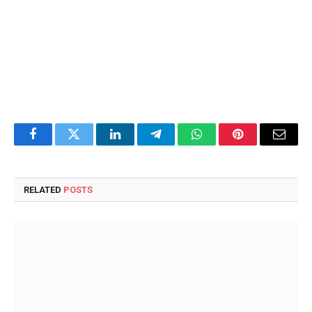
Facebook
Twitter
LinkedIn
Telegram
WhatsApp
Pinterest
Email
RELATED
POSTS