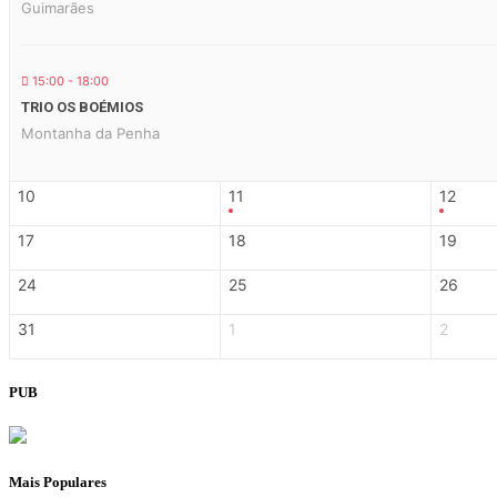
Guimarães
15:00 - 18:00
TRIO OS BOÉMIOS
Montanha da Penha
10
11
12
17
18
19
24
25
26
31
1
2
PUB
Mais Populares