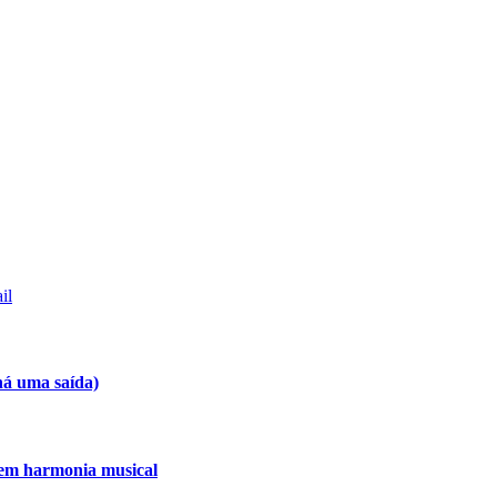
il
há uma saída)
 em harmonia musical