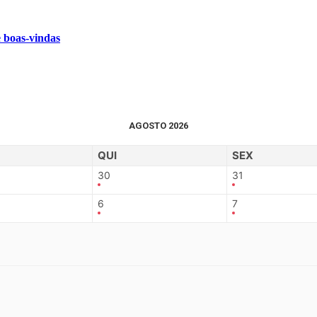
e boas-vindas
AGOSTO 2026
QUI
SEX
30
31
6
7