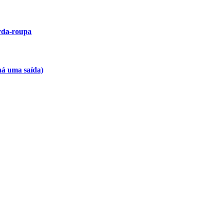
arda-roupa
há uma saída)