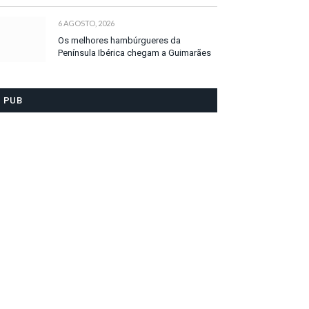
6 AGOSTO, 2026
Os melhores hambúrgueres da
Península Ibérica chegam a Guimarães
PUB