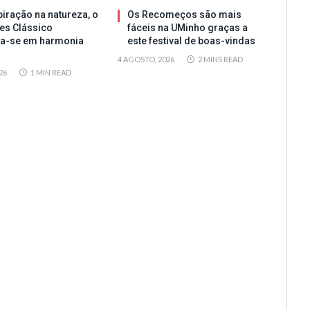
iração na natureza, o
Os Recomeços são mais
es Clássico
fáceis na UMinho graças a
ta-se em harmonia
este festival de boas-vindas
4 AGOSTO, 2026
2 MINS READ
26
1 MIN READ