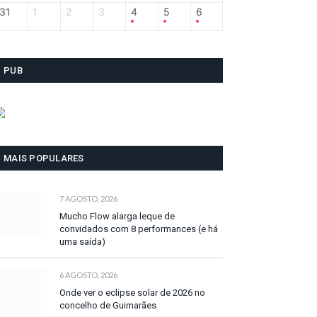
31
1
2
3
4
5
6
PUB
MAIS POPULARES
7 AGOSTO, 2026
Mucho Flow alarga leque de
convidados com 8 performances (e há
uma saída)
6 AGOSTO, 2026
Onde ver o eclipse solar de 2026 no
concelho de Guimarães