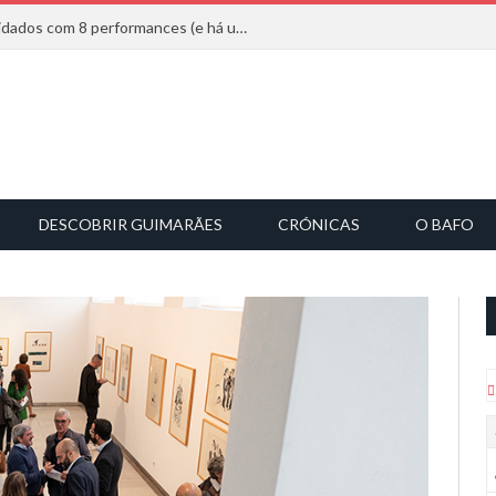
Mucho Flow alarga leque de convidados com 8 performances (e há uma saída)
DESCOBRIR GUIMARÃES
CRÓNICAS
O BAFO