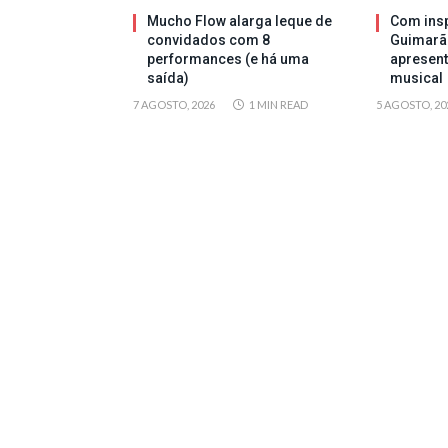
Mucho Flow alarga leque de
Com insp
convidados com 8
Guimarã
performances (e há uma
apresen
saída)
musical
7 AGOSTO, 2026
1 MIN READ
5 AGOSTO, 20