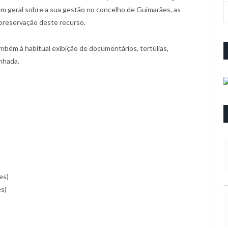
 em geral sobre a sua gestão no concelho de Guimarães, as
 preservação deste recurso.
bém à habitual exibição de documentários, tertúlias,
inhada.
es)
es)