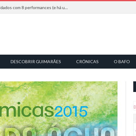
Mucho Flow alarga leque de convidados com 8 performances (e há uma saída)
DESCOBRIR GUIMARÃES
CRÓNICAS
O BAFO