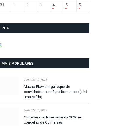
31
1
2
3
4
5
6
PUB
MAIS POPULARES
7 AGOSTO, 2026
Mucho Flow alarga leque de
convidados com 8 performances (e há
uma saída)
6 AGOSTO, 2026
Onde ver o eclipse solar de 2026 no
concelho de Guimarães