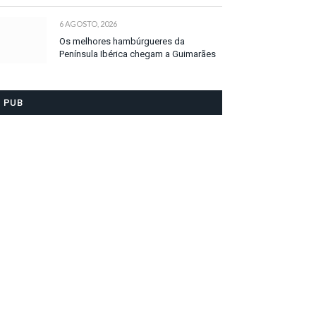
6 AGOSTO, 2026
Os melhores hambúrgueres da
Península Ibérica chegam a Guimarães
PUB