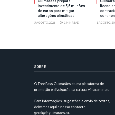
Guimarães prepara
Guimarã
investimento de 5,5 milhões
licencia
de euros para mitigar
contraci
alterações climáticas
continen
5 AGOSTO, 2026
1 MIN READ
1 AGOSTO, 20
SOBRE
O FreePass Guimarães é uma plataforma de
promoção e divulgação da cultura vimaranense.
Para informações, sugestões e envio de textos,
deixamos aqui o nosso contacto:
geral@fpguimaraes.pt
.