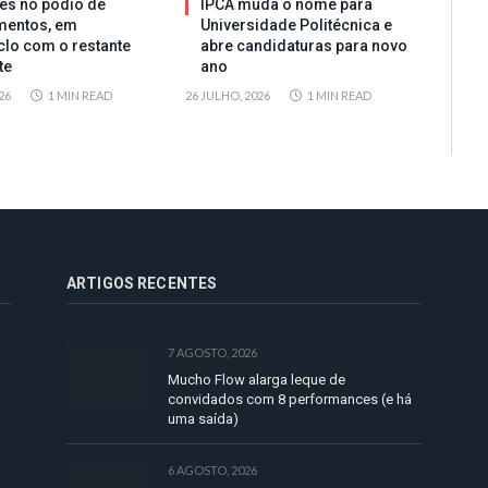
es no pódio de
IPCA muda o nome para
mentos, em
Universidade Politécnica e
clo com o restante
abre candidaturas para novo
te
ano
26
1 MIN READ
26 JULHO, 2026
1 MIN READ
ARTIGOS RECENTES
7 AGOSTO, 2026
Mucho Flow alarga leque de
convidados com 8 performances (e há
uma saída)
6 AGOSTO, 2026