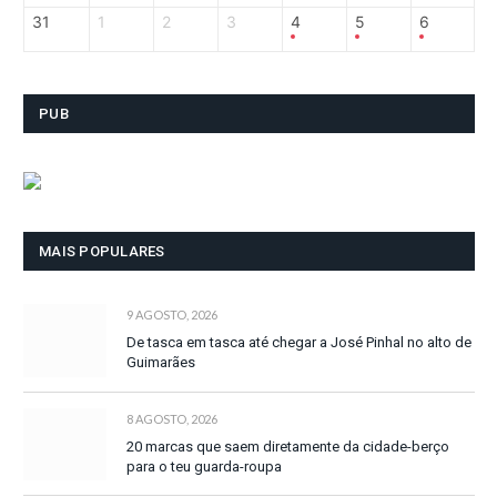
31
1
2
3
4
5
6
PUB
MAIS POPULARES
9 AGOSTO, 2026
De tasca em tasca até chegar a José Pinhal no alto de
Guimarães
8 AGOSTO, 2026
20 marcas que saem diretamente da cidade-berço
para o teu guarda-roupa