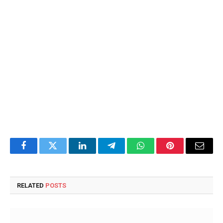
Facebook
Twitter
LinkedIn
Telegram
WhatsApp
Pinterest
Email
RELATED
POSTS