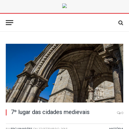
7º lugar das cidades medievais
0
BY
FPGUIMARÃES
ON
27 SETEMBRO, 2015
HISTÓRIA