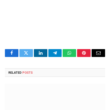
Facebook
Twitter
LinkedIn
Telegram
WhatsApp
Pinterest
Email
RELATED
POSTS