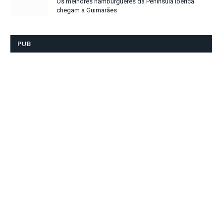
Os melhores hambúrgueres da Península Ibérica
chegam a Guimarães
PUB