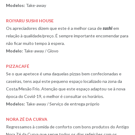
Modelos:
Take-away
ROIYARU SUSHI HOUSE
Os apreciadores dizem que este é a melhor casa de
sushi
em
relação à qualidade/preço. É sempre importante encomendar para
não ficar muito tempo à espera.
Modelo:
Take-away / Glovo
PIZZACAFÉ
Se o que apetece é uma daquelas pizzas bem confecionadas e
caseiras, tens aqui este pequeno espaço localizado na zona da
Costa/Mesão Frio. Atenção que este espaço adaptou-se à nova
época do Covid-19, o melhor é consultar os horários.
Modelos:
Take-away / Serviço de entrega próprio
NORA ZÉ DA CURVA
Regressamos à comida de conforto com bons produtos do Antigo
Nora Zé da Curva que serve todos os dias refeições com os