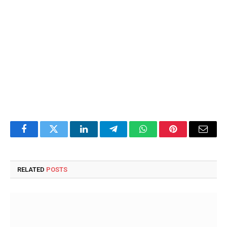
Facebook
Twitter
LinkedIn
Telegram
WhatsApp
Pinterest
Email
RELATED
POSTS