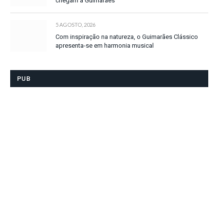
chegam a Guimarães
5 AGOSTO, 2026
Com inspiração na natureza, o Guimarães Clássico
apresenta-se em harmonia musical
PUB