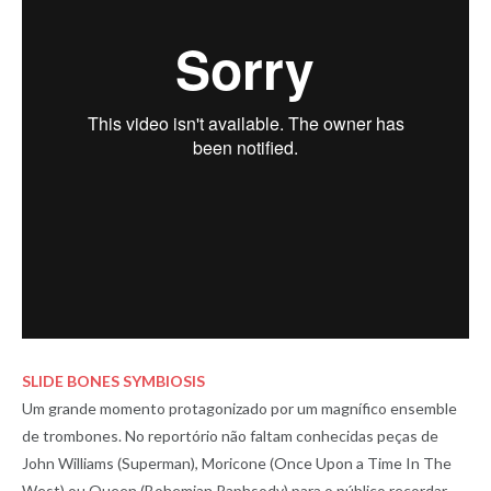
SLIDE BONES SYMBIOSIS
Um grande momento protagonizado por um magnífico ensemble
de trombones. No reportório não faltam conhecidas peças de
John Williams (Superman), Moricone (Once Upon a Time In The
West) ou Queen (Bohemian Raphsody) para o público recordar