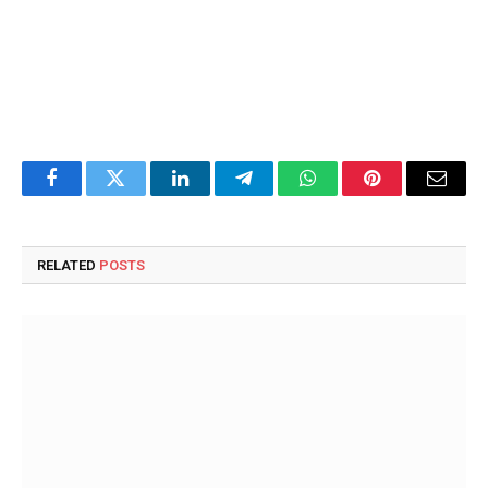
Facebook
Twitter
LinkedIn
Telegram
WhatsApp
Pinterest
Email
RELATED
POSTS