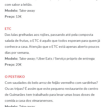
com sabor a leitão.
Modelo:
Take-away
Preço:
13€
ETC
Das lulas grelhadas aos rojões, passando até pela composta
salada de frutas, o ETC é aquilo que todos esperam para quem já
conhece a casa. Atenção que o ETC está apenas aberto poucos
dias por semana.
Modelo:
Take-away / Uber Eats / Serviço próprio de entrega
Preço:
20€
O PESTISKO
Com saudades do belo arroz de feijão vermelho com sardinhas?
Ou as tripas? É assim que este pequeno restaurante do centro
de Guimarães tem trabalhado para levar umas boas doses de
comida a casa dos vimaranenses.
Modelo:
Take-away