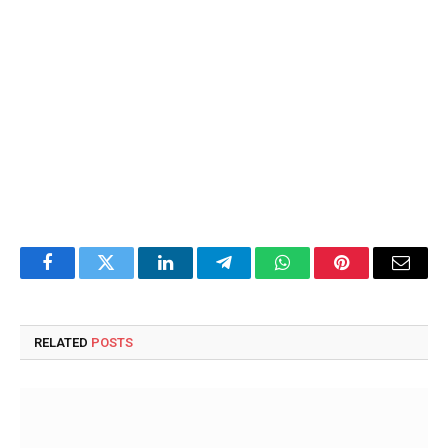
Facebook
Twitter
LinkedIn
Telegram
WhatsApp
Pinterest
Email
RELATED
POSTS