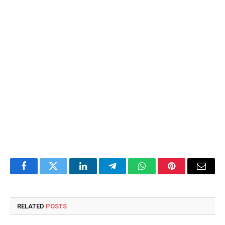
Facebook
Twitter
LinkedIn
Telegram
WhatsApp
Pinterest
Email
RELATED
POSTS