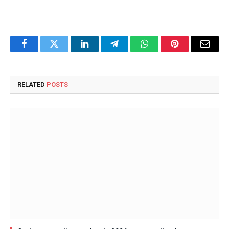
Facebook
Twitter
LinkedIn
Telegram
WhatsApp
Pinterest
Email
RELATED
POSTS