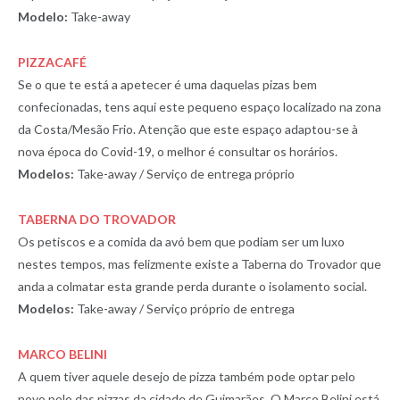
Modelo:
Take-away
PIZZACAFÉ
Se o que te está a apetecer é uma daquelas pizas bem
confecionadas, tens aqui este pequeno espaço localizado na zona
da Costa/Mesão Frio. Atenção que este espaço adaptou-se à
nova época do Covid-19, o melhor é consultar os horários.
Modelos:
Take-away / Serviço de entrega próprio
TABERNA DO TROVADOR
Os petiscos e a comida da avó bem que podiam ser um luxo
nestes tempos, mas felizmente existe a Taberna do Trovador que
anda a colmatar esta grande perda durante o isolamento social.
Modelos:
Take-away / Serviço próprio de entrega
MARCO BELINI
A quem tiver aquele desejo de pizza também pode optar pelo
novo polo das pizzas da cidade de Guimarães. O Marco Belini está