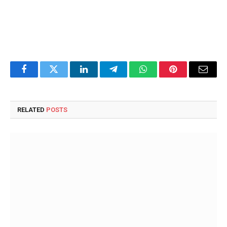
Facebook
Twitter
LinkedIn
Telegram
WhatsApp
Pinterest
Email
RELATED
POSTS