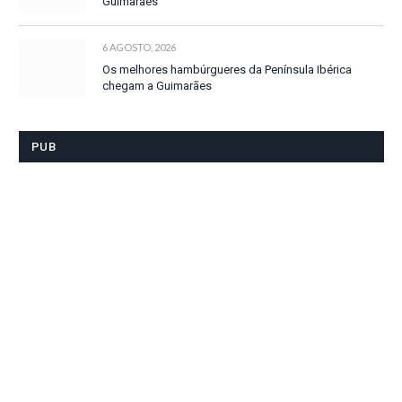
Guimarães
6 AGOSTO, 2026
Os melhores hambúrgueres da Península Ibérica
chegam a Guimarães
PUB