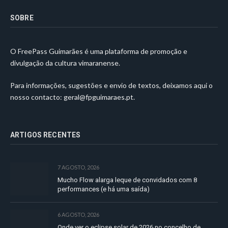
SOBRE
O FreePass Guimarães é uma plataforma de promoção e
divulgação da cultura vimaranense.
Para informações, sugestões e envio de textos, deixamos aqui o
nosso contacto:
geral@fpguimaraes.pt
.
ARTIGOS RECENTES
7 AGOSTO, 2026
Mucho Flow alarga leque de convidados com 8
performances (e há uma saída)
6 AGOSTO, 2026
Onde ver o eclipse solar de 2026 no concelho de