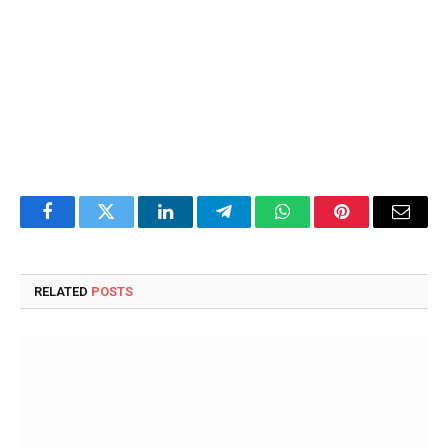
Facebook
Twitter
LinkedIn
Telegram
WhatsApp
Pinterest
Email
RELATED
POSTS