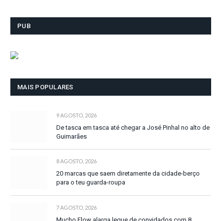
PUB
MAIS POPULARES
9 AGOSTO, 2026
De tasca em tasca até chegar a José Pinhal no alto de
Guimarães
8 AGOSTO, 2026
20 marcas que saem diretamente da cidade-berço
para o teu guarda-roupa
7 AGOSTO, 2026
Mucho Flow alarga leque de convidados com 8