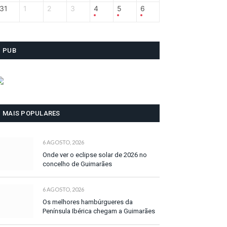
31
1
2
3
4
5
6
PUB
MAIS POPULARES
6 AGOSTO, 2026
Onde ver o eclipse solar de 2026 no
concelho de Guimarães
6 AGOSTO, 2026
Os melhores hambúrgueres da
Península Ibérica chegam a Guimarães