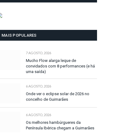
MAIS POPULARES
7 AGOSTO, 2026
Mucho Flow alarga leque de
convidados com 8 performances (e há
uma saída)
6 AGOSTO, 2026
Onde ver o eclipse solar de 2026 no
concelho de Guimarães
6 AGOSTO, 2026
Os melhores hambúrgueres da
Península Ibérica chegam a Guimarães