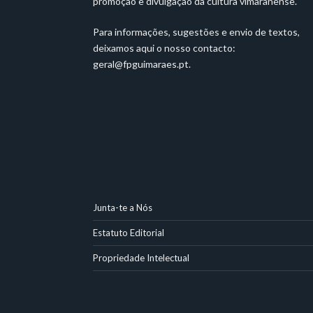
promoção e divulgação da cultura vimaranense.
Para informações, sugestões e envio de textos,
deixamos aqui o nosso contacto:
geral@fpguimaraes.pt
.
Junta-te a Nós
Estatuto Editorial
Propriedade Intelectual