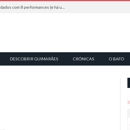
Mucho Flow alarga leque de convidados com 8 performances (e há uma saída)
DESCOBRIR GUIMARÃES
CRÓNICAS
O BAFO