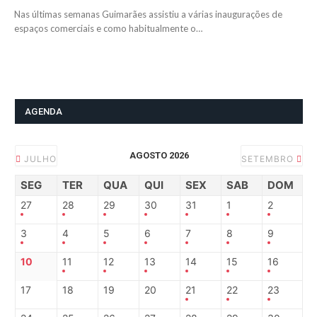
Nas últimas semanas Guimarães assistiu a várias inaugurações de
espaços comerciais e como habitualmente o…
AGENDA
AGOSTO 2026
JULHO
SETEMBRO
SEG
TER
QUA
QUI
SEX
SAB
DOM
27
28
29
30
31
1
2
3
4
5
6
7
8
9
10
11
12
13
14
15
16
17
18
19
20
21
22
23