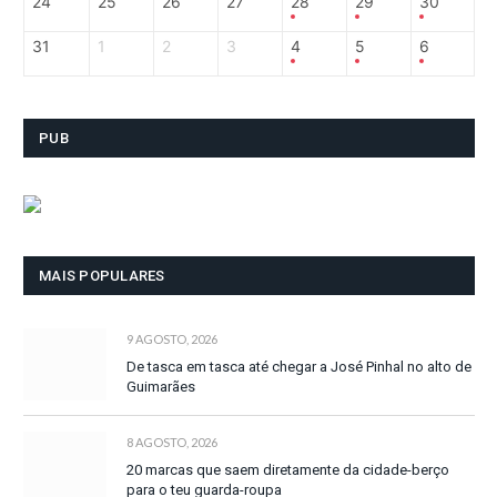
24
25
26
27
28
29
30
31
1
2
3
4
5
6
PUB
MAIS POPULARES
9 AGOSTO, 2026
De tasca em tasca até chegar a José Pinhal no alto de
Guimarães
8 AGOSTO, 2026
20 marcas que saem diretamente da cidade-berço
para o teu guarda-roupa