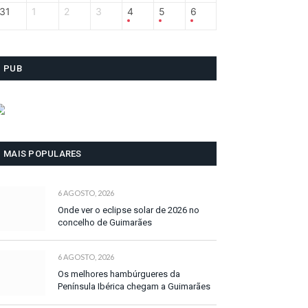
31
1
2
3
4
5
6
PUB
MAIS POPULARES
6 AGOSTO, 2026
Onde ver o eclipse solar de 2026 no
concelho de Guimarães
6 AGOSTO, 2026
Os melhores hambúrgueres da
Península Ibérica chegam a Guimarães