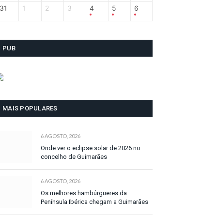
31
1
2
3
4
5
6
PUB
MAIS POPULARES
6 AGOSTO, 2026
Onde ver o eclipse solar de 2026 no
concelho de Guimarães
6 AGOSTO, 2026
Os melhores hambúrgueres da
Península Ibérica chegam a Guimarães