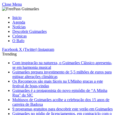
Close Menu
Inicio
Agenda
Notícias
Descobrir Guimarães
Crónicas
O Bafo
Facebook
X (Twitter)
Instagram
Trending
Com inspiração na natureza, o Guimarães Clássico apresenta-
se em harmonia musical
Guimarães prepara investimento de 5,5 milhões de euros para
mitigar alterações climáticas
Os Recomeços são mais fáceis na UMinho graças a este
festival de boas-vindas
Guimarães é a protagonista do novo episódio de “A Minha
Rua” da SIC
Multiusos de Guimarães acolhe a celebração dos 15 anos de
carreira de Badoxa
9 programas gratuitos para descobrir este verão em Guimarães
Guimarães no pódio de licenciamentos, em contraciclo com o