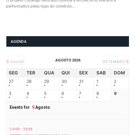
O projeto Catálogo Ilustrado convida a um percurso literário e
performativo pelas lojas do comércio…
AGENDA
AGOSTO 2026
JULHO
SETEMBRO
SEG
TER
QUA
QUI
SEX
SAB
DOM
27
28
29
30
31
1
2
3
4
5
6
7
8
9
Events for
9
Agosto
0:00 - 23:55