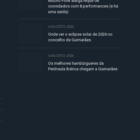
Mucho Flow alarga leque de
convidados com 8 performances (e há
uma saída)
6 AGOSTO, 2026
Onde ver o eclipse solar de 2026 no
concelho de Guimarães
6 AGOSTO, 2026
Os melhores hambúrgueres da
Península Ibérica chegam a Guimarães