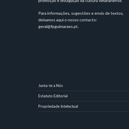
promoção e divulgação da cultura vimaranense.
Para informações, sugestões e envio de textos,
deixamos aqui o nosso contacto:
geral@fpguimaraes.pt
.
Junta-te a Nós
Estatuto Editorial
Propriedade Intelectual