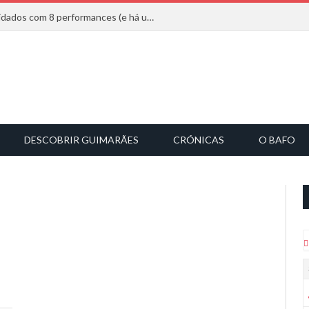
Mucho Flow alarga leque de convidados com 8 performances (e há uma saída)
DESCOBRIR GUIMARÃES
CRÓNICAS
O BAFO