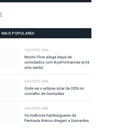
MAIS POPULARES
7 AGOSTO, 2026
Mucho Flow alarga leque de
convidados com 8 performances (e há
uma saída)
6 AGOSTO, 2026
Onde ver o eclipse solar de 2026 no
concelho de Guimarães
6 AGOSTO, 2026
Os melhores hambúrgueres da
Península Ibérica chegam a Guimarães