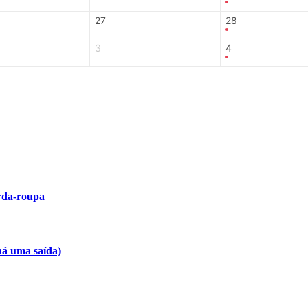
27
28
3
4
arda-roupa
há uma saída)