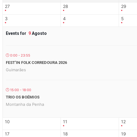
27
28
29
3
4
5
Events for
9
Agosto
0:00 - 23:55
FEST’IN FOLK CORREDOURA 2026
Guimarães
15:00 - 18:00
TRIO OS BOÉMIOS
Montanha da Penha
10
11
12
17
18
19