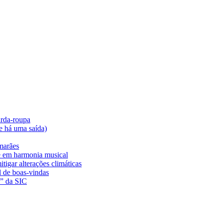
arda-roupa
e há uma saída)
marães
e em harmonia musical
tigar alterações climáticas
l de boas-vindas
a” da SIC