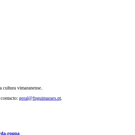
 cultura vimaranense.
 contacto:
geral@fpguimaraes.pt
.
arda-roupa