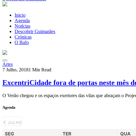
Inicio
Agenda
Notícias
Descobrir Guimarães
Crónicas
O Bafo
Artes
7 Julho, 2018
1 Min Read
ExcentriCidade fora de portas neste mês d
O Verão chegou e os espaços exeriores das vilas que abraçam o Proj
Agenda
JULHO
SEG
TER
QUA