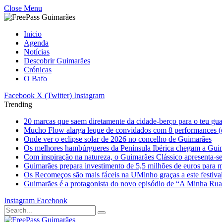
Close Menu
Inicio
Agenda
Notícias
Descobrir Guimarães
Crónicas
O Bafo
Facebook
X (Twitter)
Instagram
Trending
20 marcas que saem diretamente da cidade-berço para o teu gu
Mucho Flow alarga leque de convidados com 8 performances (
Onde ver o eclipse solar de 2026 no concelho de Guimarães
Os melhores hambúrgueres da Península Ibérica chegam a Gui
Com inspiração na natureza, o Guimarães Clássico apresenta-s
Guimarães prepara investimento de 5,5 milhões de euros para mi
Os Recomeços são mais fáceis na UMinho graças a este festiva
Guimarães é a protagonista do novo episódio de “A Minha Ru
Instagram
Facebook